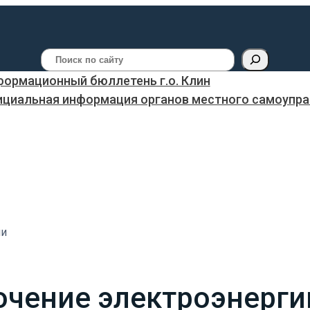
Поиск
ормационный бюллетень г.о. Клин
ициальная информация органов местного самоуправ
ии
ючение электроэнерги