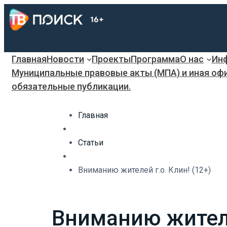
Главная
Новости
Проекты
Программа
О нас
Инф
Муниципальные правовые акты (МПА) и иная оф
обязательные публикации.
Главная
Статьи
Вниманию жителей г.о. Клин! (12+)
Вниманию жителей