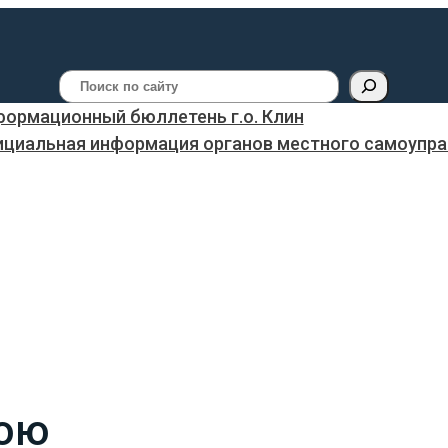
Поиск
ормационный бюллетень г.о. Клин
ициальная информация органов местного самоуправ
рою