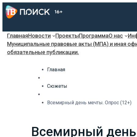
Главная
Новости
Проекты
Программа
О нас
Инф
Муниципальные правовые акты (МПА) и иная оф
обязательные публикации.
Главная
Сюжеты
Всемирный день мечты. Опрос (12+)
Всемирный день 