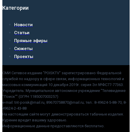
Категории
Новости
Статьи
Прямые эфиры
Сюжеты
Проекты
СМИ Сетевое издание "POISKTV" зарегистрировано Федеральной
службой по надзору в сфере связи, информационных технологий и
массовых коммуникаций 10 декабря 2019г. серия Эл №ФС77-77363.
Учредитель: Муниципальное автономное учреждение "Телевидение
"Поиск"" (ОГРН 1185007003257)
e-mail: tnt-poisk@mail.ru, 89670758870@mail.ru; тел.: 8-49624-5-88-70, 8-
49624-2-43-88
На настоящем сайте могут демонстрироваться табачные изделия.
Курение вредит вашему здоровью.
Информационные данные предоставляются бесплатно.