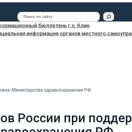
Поиск
ормационный бюллетень г.о. Клин
ициальная информация органов местного самоуправ
ержке Министерства здравоохранения РФ
гов России при подде
дравоохранения РФ