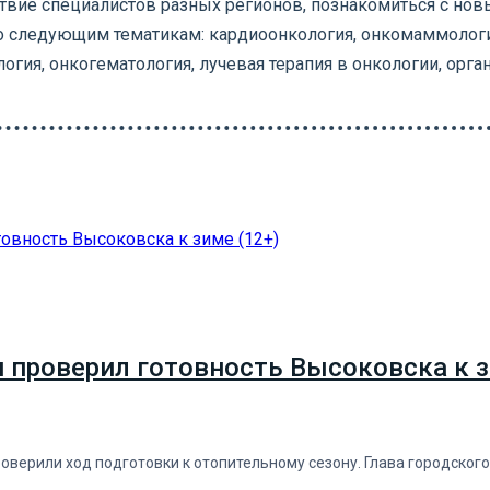
вие специалистов разных регионов, познакомиться с нов
о следующим тематикам: кардиоонкология, онкомаммология
гия, онкогематология, лучевая терапия в онкологии, орга
н проверил готовность Высоковска к з
роверили ход подготовки к отопительному сезону. Глава городског