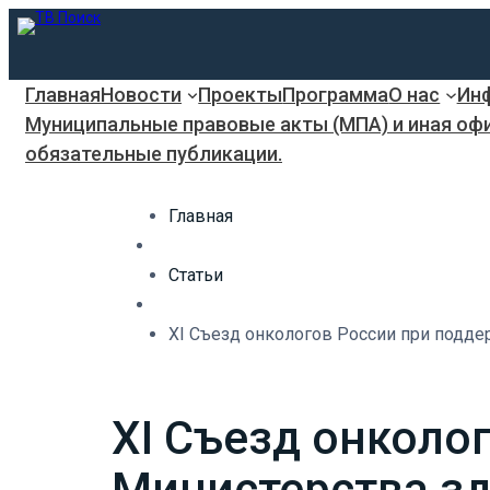
Главная
Новости
Проекты
Программа
О нас
Инф
Муниципальные правовые акты (МПА) и иная оф
обязательные публикации.
Главная
Статьи
XI Съезд онкологов России при подд
XI Съезд онколо
Министерства з