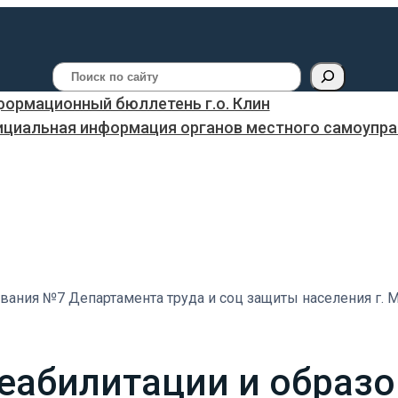
Поиск
ормационный бюллетень г.о. Клин
ициальная информация органов местного самоуправ
вания №7 Департамента труда и соц защиты населения г. 
реабилитации и образ