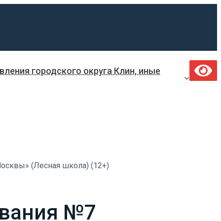
ления городского округа Клин, иные
Москвы» (Лесная школа) (12+)
ования №7