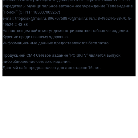
Учредитель: Муниципальное автономное учреждение "Телевидение
"Поиск"" (ОГРН 1185007003257)
e-mail: tnt-poisk@mail.ru, 89670758870@mail.ru; тел.: 8-49624-5-88-70, 8-
49624-2-43-88
На настоящем сайте могут демонстрироваться табачные изделия.
Курение вредит вашему здоровью.
Информационные данные предоставляются бесплатно.
Продукцией СМИ Сетевое издание "POISKTV" является выпуск
либо обновление сетевого издания.
Данный сайт предназначен для лиц старше 16 лет.