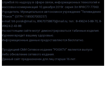
службой по надзору в сфере связи, информационных технологий и
массовых коммуникаций 10 декабря 2019г. серия Эл №ФС77-77363.
Учредитель: Муниципальное автономное учреждение "Телевидение
"Поиск"" (ОГРН 1185007003257)
e-mail: tnt-poisk@mail.ru, 89670758870@mail.ru; тел.: 8-49624-5-88-70, 8-
49624-2-43-88
На настоящем сайте могут демонстрироваться табачные изделия.
Курение вредит вашему здоровью.
Информационные данные предоставляются бесплатно.
Продукцией СМИ Сетевое издание "POISKTV" является выпуск
либо обновление сетевого издания.
Данный сайт предназначен для лиц старше 16 лет.