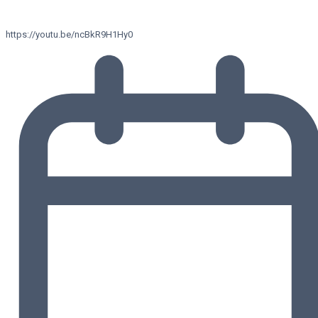
https://youtu.be/ncBkR9H1Hy0