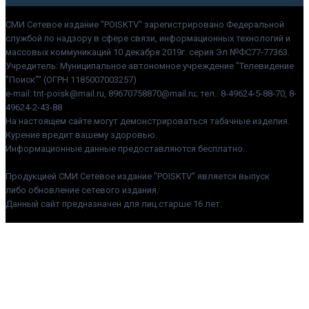
СМИ Сетевое издание "POISKTV" зарегистрировано Федеральной
службой по надзору в сфере связи, информационных технологий и
массовых коммуникаций 10 декабря 2019г. серия Эл №ФС77-77363.
Учредитель: Муниципальное автономное учреждение "Телевидение
"Поиск"" (ОГРН 1185007003257)
e-mail: tnt-poisk@mail.ru, 89670758870@mail.ru; тел.: 8-49624-5-88-70, 8-
49624-2-43-88
На настоящем сайте могут демонстрироваться табачные изделия.
Курение вредит вашему здоровью.
Информационные данные предоставляются бесплатно.
Продукцией СМИ Сетевое издание "POISKTV" является выпуск
либо обновление сетевого издания.
Данный сайт предназначен для лиц старше 16 лет.