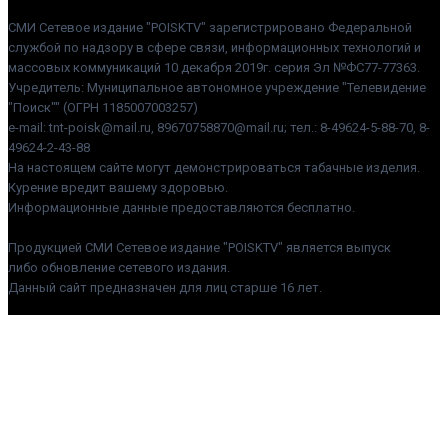
СМИ Сетевое издание "POISKTV" зарегистрировано Федеральной
службой по надзору в сфере связи, информационных технологий и
массовых коммуникаций 10 декабря 2019г. серия Эл №ФС77-77363.
Учредитель: Муниципальное автономное учреждение "Телевидение
"Поиск"" (ОГРН 1185007003257)
e-mail: tnt-poisk@mail.ru, 89670758870@mail.ru; тел.: 8-49624-5-88-70, 8-
49624-2-43-88
На настоящем сайте могут демонстрироваться табачные изделия.
Курение вредит вашему здоровью.
Информационные данные предоставляются бесплатно.
Продукцией СМИ Сетевое издание "POISKTV" является выпуск
либо обновление сетевого издания.
Данный сайт предназначен для лиц старше 16 лет.