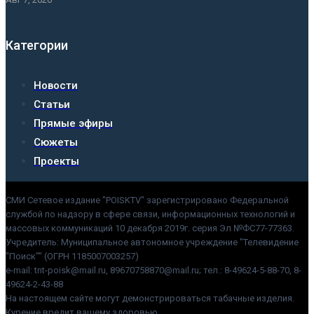
Категории
Новости
Статьи
Прямые эфиры
Сюжеты
Проекты
СМИ Сетевое издание "POISKTV" зарегистрировано Федеральной
службой по надзору в сфере связи, информационных технологий и
массовых коммуникаций 10 декабря 2019г. серия Эл №ФС77-77363.
Учредитель: Муниципальное автономное учреждение "Телевидение
"Поиск"" (ОГРН 1185007003257)
e-mail: tnt-poisk@mail.ru, 89670758870@mail.ru; тел.: 8-49624-5-88-70, 8-
49624-2-43-88
На настоящем сайте могут демонстрироваться табачные изделия.
Курение вредит вашему здоровью.