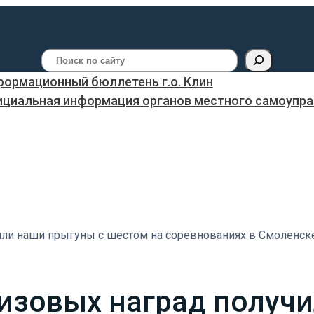
Поиск
ормационный бюллетень г.о. Клин
ициальная информация органов местного самоуправ
чили наши прыгуны с шестом на соревнованиях в Смоленск
призовых наград получ