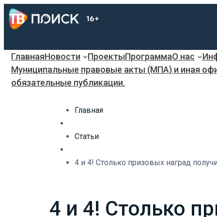
Главная
Новости
Проекты
Программа
О нас
Инф
Муниципальные правовые акты (МПА) и иная оф
обязательные публикации.
Главная
Статьи
4 и 4! Столько призовых наград полу
4 и 4! Столько 