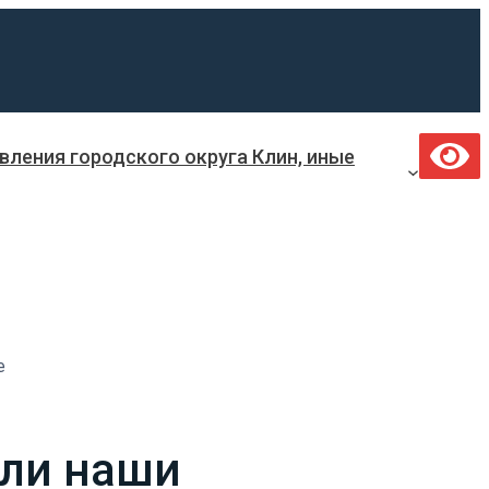
ления городского округа Клин, иные
е
или наши