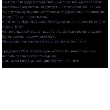
службой по надзору в сфере связи, информационных технологий и
массовых коммуникаций 10 декабря 2019г. серия Эл №ФС77-77363.
Учредитель: Муниципальное автономное учреждение "Телевидение
"Поиск"" (ОГРН 1185007003257)
e-mail: tnt-poisk@mail.ru, 89670758870@mail.ru; тел.: 8-49624-5-88-70, 8-
49624-2-43-88
На настоящем сайте могут демонстрироваться табачные изделия.
Курение вредит вашему здоровью.
Информационные данные предоставляются бесплатно.
Продукцией СМИ Сетевое издание "POISKTV" является выпуск
либо обновление сетевого издания.
Данный сайт предназначен для лиц старше 16 лет.