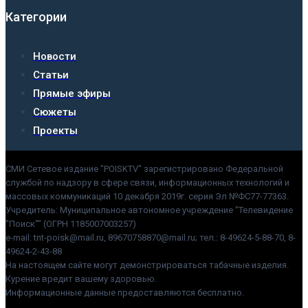
Категории
Новости
Статьи
Прямые эфиры
Сюжеты
Проекты
СМИ Сетевое издание "POISKTV" зарегистрировано Федеральной
службой по надзору в сфере связи, информационных технологий и
массовых коммуникаций 10 декабря 2019г. серия Эл №ФС77-77363.
Учредитель: Муниципальное автономное учреждение "Телевидение
"Поиск"" (ОГРН 1185007003257)
e-mail: tnt-poisk@mail.ru, 89670758870@mail.ru; тел.: 8-49624-5-88-70, 8-
49624-2-43-88
На настоящем сайте могут демонстрироваться табачные изделия.
Курение вредит вашему здоровью.
Информационные данные предоставляются бесплатно.