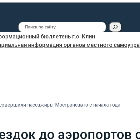
Поиск
ормационный бюллетень г.о. Клин
ициальная информация органов местного самоуправ
 совершили пассажиры Мострансавто с начала года
оездок до аэропортов