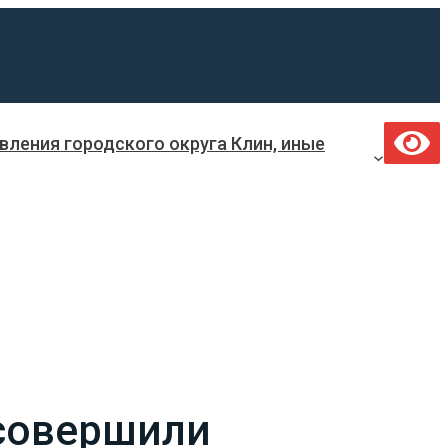
ления городского округа Клин, иные
 совершили