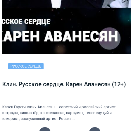
РУССКОЕ СЕРДЦЕ
Клин. Русское сердце. Карен Аванесян (12+)
Карен Гарегинович Аванесян – советский и российский артист
эстрады, киноактёр, конферансье, пародист, телеведущий и
юморист, заслуженный артист России.…