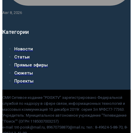
Авг 8, 2026
Категории
Новости
Статьи
Прямые эфиры
Сюжеты
Проекты
СМИ Сетевое издание "POISKTV" зарегистрировано Федеральной
службой по надзору в сфере связи, информационных технологий и
массовых коммуникаций 10 декабря 2019г. серия Эл №ФС77-77363.
Учредитель: Муниципальное автономное учреждение "Телевидение
"Поиск"" (ОГРН 1185007003257)
e-mail: tnt-poisk@mail.ru, 89670758870@mail.ru; тел.: 8-49624-5-88-70, 8-