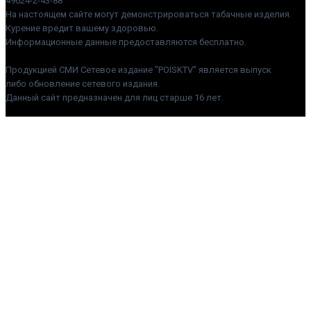
49624-2-43-88
На настоящем сайте могут демонстрироваться табачные изделия.
Курение вредит вашему здоровью.
Информационные данные предоставляются бесплатно.
Продукцией СМИ Сетевое издание "POISKTV" является выпуск
либо обновление сетевого издания.
Данный сайт предназначен для лиц старше 16 лет.