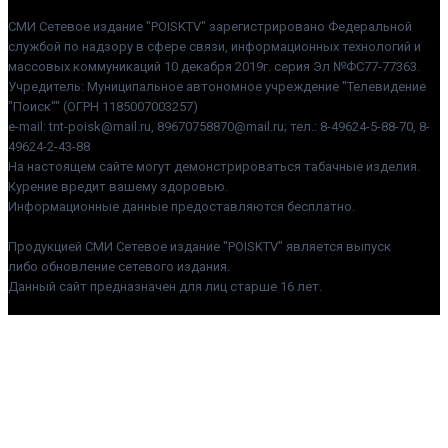
СМИ Сетевое издание "POISKTV" зарегистрировано Федеральной
службой по надзору в сфере связи, информационных технологий и
массовых коммуникаций 10 декабря 2019г. серия Эл №ФС77-77363.
Учредитель: Муниципальное автономное учреждение "Телевидение
"Поиск"" (ОГРН 1185007003257)
e-mail: tnt-poisk@mail.ru, 89670758870@mail.ru; тел.: 8-49624-5-88-70, 8-
49624-2-43-88
На настоящем сайте могут демонстрироваться табачные изделия.
Курение вредит вашему здоровью.
Информационные данные предоставляются бесплатно.
Продукцией СМИ Сетевое издание "POISKTV" является выпуск
либо обновление сетевого издания.
Данный сайт предназначен для лиц старше 16 лет.