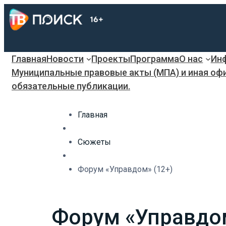
Главная
Новости
Проекты
Программа
О нас
Инф
Муниципальные правовые акты (МПА) и иная оф
обязательные публикации.
Главная
Сюжеты
Форум «Управдом» (12+)
Форум «Управдом