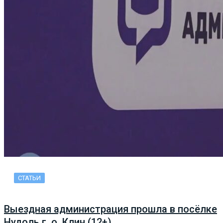
СТАТЬИ
Выездная администрация прошла в посёлке
Нудоль г. о. Клин (12+)