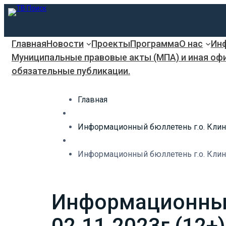
Главная
Новости
Проекты
Программа
О нас
Инф
Муниципальные правовые акты (МПА) и иная оф
обязательные публикации.
Главная
Информационный бюллетень г.о. Клин
Информационный бюллетень г.о. Клин. 
Информационный 
02.11.2023г (12+)