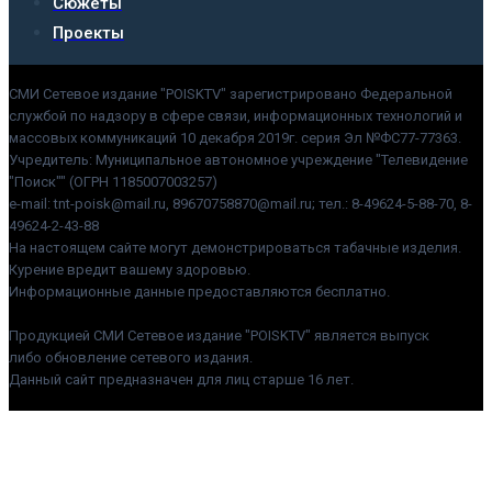
Сюжеты
Проекты
СМИ Сетевое издание "POISKTV" зарегистрировано Федеральной
службой по надзору в сфере связи, информационных технологий и
массовых коммуникаций 10 декабря 2019г. серия Эл №ФС77-77363.
Учредитель: Муниципальное автономное учреждение "Телевидение
"Поиск"" (ОГРН 1185007003257)
e-mail: tnt-poisk@mail.ru, 89670758870@mail.ru; тел.: 8-49624-5-88-70, 8-
49624-2-43-88
На настоящем сайте могут демонстрироваться табачные изделия.
Курение вредит вашему здоровью.
Информационные данные предоставляются бесплатно.
Продукцией СМИ Сетевое издание "POISKTV" является выпуск
либо обновление сетевого издания.
Данный сайт предназначен для лиц старше 16 лет.