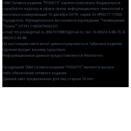
СМИ Сетевое издание "POISKTV" зарегистрировано Федеральной
службой по надзору в сфере связи, информационных технологий и
массовых коммуникаций 10 декабря 2019г. серия Эл №ФС77-77363.
Учредитель: Муниципальное автономное учреждение "Телевидение
"Поиск"" (ОГРН 1185007003257)
e-mail: tnt-poisk@mail.ru, 89670758870@mail.ru; тел.: 8-49624-5-88-70, 8-
49624-2-43-88
На настоящем сайте могут демонстрироваться табачные изделия.
Курение вредит вашему здоровью.
Информационные данные предоставляются бесплатно.
Продукцией СМИ Сетевое издание "POISKTV" является выпуск
либо обновление сетевого издания.
Данный сайт предназначен для лиц старше 16 лет.