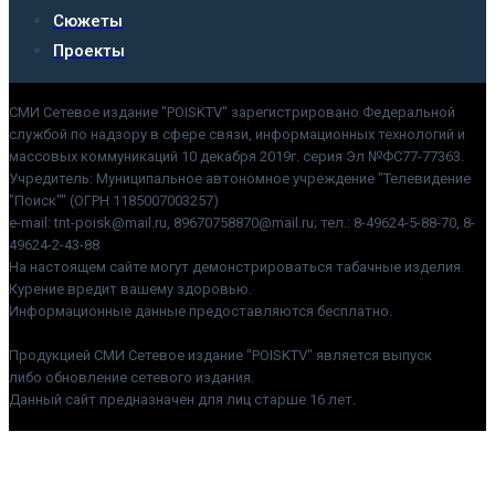
Сюжеты
Проекты
СМИ Сетевое издание "POISKTV" зарегистрировано Федеральной
службой по надзору в сфере связи, информационных технологий и
массовых коммуникаций 10 декабря 2019г. серия Эл №ФС77-77363.
Учредитель: Муниципальное автономное учреждение "Телевидение
"Поиск"" (ОГРН 1185007003257)
e-mail: tnt-poisk@mail.ru, 89670758870@mail.ru; тел.: 8-49624-5-88-70, 8-
49624-2-43-88
На настоящем сайте могут демонстрироваться табачные изделия.
Курение вредит вашему здоровью.
Информационные данные предоставляются бесплатно.
Продукцией СМИ Сетевое издание "POISKTV" является выпуск
либо обновление сетевого издания.
Данный сайт предназначен для лиц старше 16 лет.