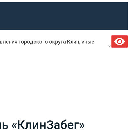
ления городского округа Клин, иные
ь «КлинЗабег»