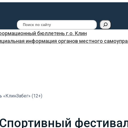
Поиск
ормационный бюллетень г.о. Клин
ициальная информация органов местного самоуправ
ь «КлинЗабег» (12+)
 Спортивный фестивал