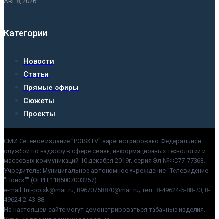
Авг 8, 2026
Категории
Новости
Статьи
Прямые эфиры
Сюжеты
Проекты
СМИ Сетевое издание "POISKTV" зарегистрировано Федеральной
службой по надзору в сфере связи, информационных технологий и
массовых коммуникаций 10 декабря 2019г. серия Эл №ФС77-77363.
Учредитель: Муниципальное автономное учреждение "Телевидение
"Поиск"" (ОГРН 1185007003257)
e-mail: tnt-poisk@mail.ru, 89670758870@mail.ru; тел.: 8-49624-5-88-70, 8-
49624-2-43-88
На настоящем сайте могут демонстрироваться табачные изделия.