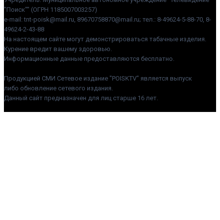
"Поиск"" (ОГРН 1185007003257)
e-mail: tnt-poisk@mail.ru, 89670758870@mail.ru; тел.: 8-49624-5-88-70, 8-
49624-2-43-88
На настоящем сайте могут демонстрироваться табачные изделия.
Курение вредит вашему здоровью.
Информационные данные предоставляются бесплатно.
Продукцией СМИ Сетевое издание "POISKTV" является выпуск
либо обновление сетевого издания.
Данный сайт предназначен для лиц старше 16 лет.