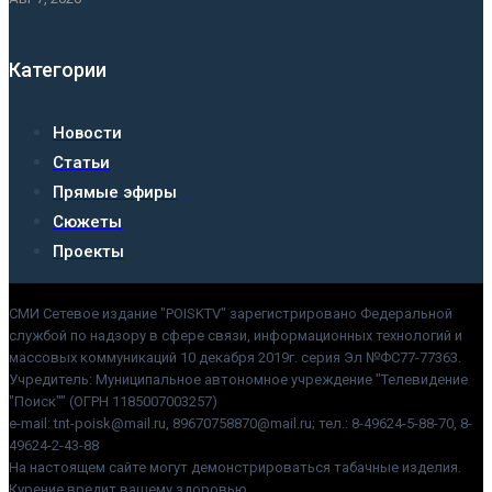
Категории
Новости
Статьи
Прямые эфиры
Сюжеты
Проекты
СМИ Сетевое издание "POISKTV" зарегистрировано Федеральной
службой по надзору в сфере связи, информационных технологий и
массовых коммуникаций 10 декабря 2019г. серия Эл №ФС77-77363.
Учредитель: Муниципальное автономное учреждение "Телевидение
"Поиск"" (ОГРН 1185007003257)
e-mail: tnt-poisk@mail.ru, 89670758870@mail.ru; тел.: 8-49624-5-88-70, 8-
49624-2-43-88
На настоящем сайте могут демонстрироваться табачные изделия.
Курение вредит вашему здоровью.