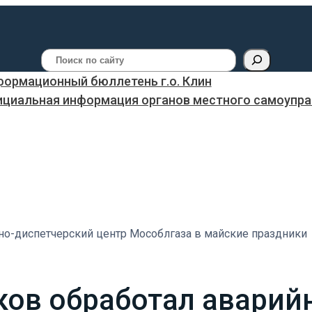
Поиск
ормационный бюллетень г.о. Клин
ициальная информация органов местного самоуправ
но-диспетчерский центр Мособлгаза в майские праздники
ков обработал аварий