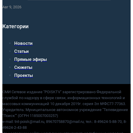
Авг 9, 2026
Категории
Новости
Статьи
Прямые эфиры
Сюжеты
Проекты
СМИ Сетевое издание "POISKTV" зарегистрировано Федеральной
службой по надзору в сфере связи, информационных технологий и
массовых коммуникаций 10 декабря 2019г. серия Эл №ФС77-77363.
Учредитель: Муниципальное автономное учреждение "Телевидение
"Поиск"" (ОГРН 1185007003257)
e-mail: tnt-poisk@mail.ru, 89670758870@mail.ru; тел.: 8-49624-5-88-70, 8-
49624-2-43-88