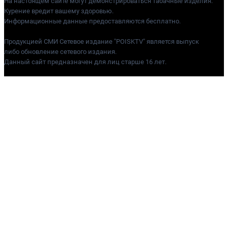
На настоящем сайте могут демонстрироваться табачные изделия.
Курение вредит вашему здоровью.
Информационные данные предоставляются бесплатно.
Продукцией СМИ Сетевое издание "POISKTV" является выпуск
либо обновление сетевого издания.
Данный сайт предназначен для лиц старше 16 лет.