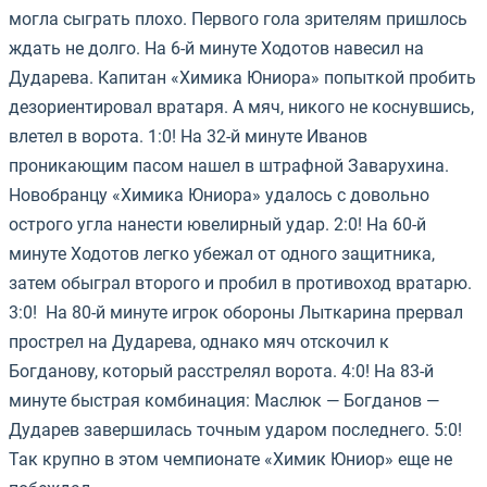
могла сыграть плохо. Первого гола зрителям пришлось
ждать не долго.
На 6-й минуте Ходотов навесил на
Дударева. Капитан «Химика Юниора» попыткой пробить
дезориентировал вратаря. А мяч, никого не коснувшись,
влетел в ворота. 1:0! На 32-й минуте Иванов
проникающим пасом нашел в штрафной Заварухина.
Новобранцу «Химика Юниора» удалось с довольно
острого угла нанести ювелирный удар. 2:0! На 60-й
минуте Ходотов легко убежал от одного защитника,
затем обыграл второго и пробил в противоход вратарю.
3:0! На 80-й минуте игрок обороны Лыткарина прервал
прострел на Дударева, однако мяч отскочил к
Богданову, который расстрелял ворота. 4:0! На 83-й
минуте быстрая комбинация: Маслюк — Богданов —
Дударев завершилась точным ударом последнего. 5:0!
Так крупно в этом чемпионате «Химик Юниор» еще не