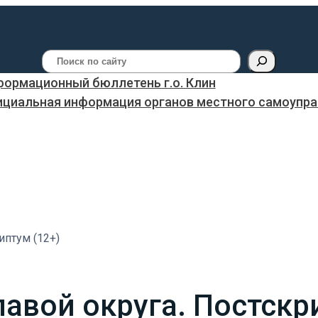
Поиск
ормационный бюллетень г.о. Клин
ициальная информация органов местного самоуправ
иптум (12+)
лавой округа. Постскр