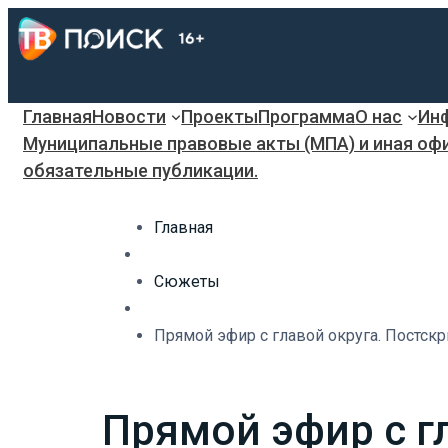
Главная
Новости
Проекты
Программа
О нас
Инф
Муниципальные правовые акты (МПА) и иная оф
обязательные публикации.
Главная
Сюжеты
Прямой эфир с главой округа. Постскр
Прямой эфир с г