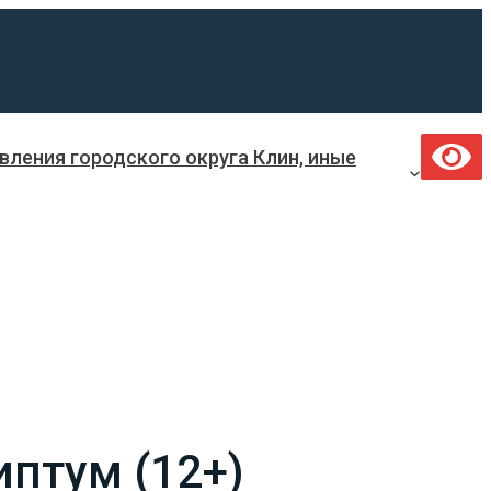
ления городского округа Клин, иные
иптум (12+)