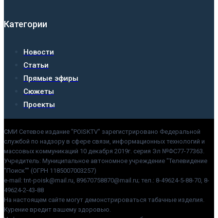
Категории
Новости
Статьи
Прямые эфиры
Сюжеты
Проекты
СМИ Сетевое издание "POISKTV" зарегистрировано Федеральной
службой по надзору в сфере связи, информационных технологий и
массовых коммуникаций 10 декабря 2019г. серия Эл №ФС77-77363.
Учредитель: Муниципальное автономное учреждение "Телевидение
"Поиск"" (ОГРН 1185007003257)
e-mail: tnt-poisk@mail.ru, 89670758870@mail.ru; тел.: 8-49624-5-88-70, 8-
49624-2-43-88
На настоящем сайте могут демонстрироваться табачные изделия.
Курение вредит вашему здоровью.