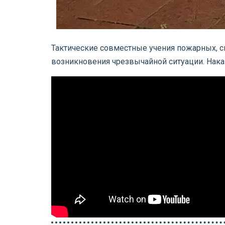
Тактические совместные учения пожарных, с
возникновения чрезвычайной ситуации. Нака