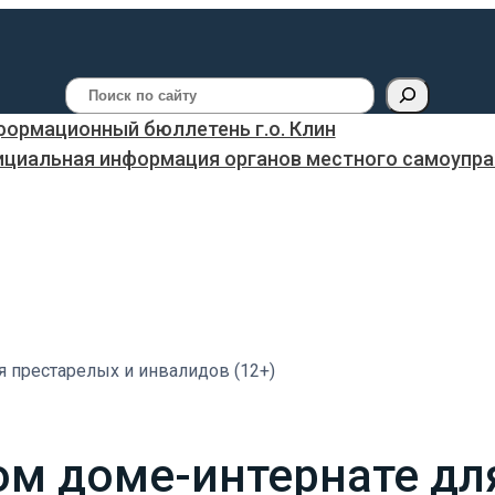
Поиск
ормационный бюллетень г.о. Клин
ициальная информация органов местного самоуправ
я престарелых и инвалидов (12+)
ом доме-интернате дл