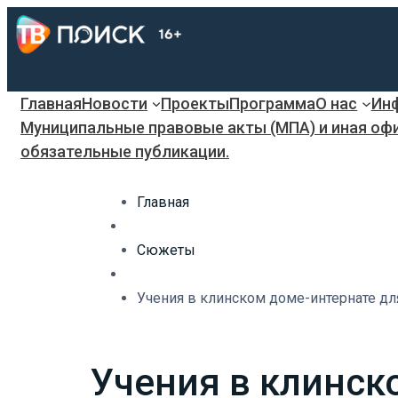
Главная
Новости
Проекты
Программа
О нас
Инф
Муниципальные правовые акты (МПА) и иная оф
обязательные публикации.
Главная
Сюжеты
Учения в клинском доме-интернате дл
Учения в клинск