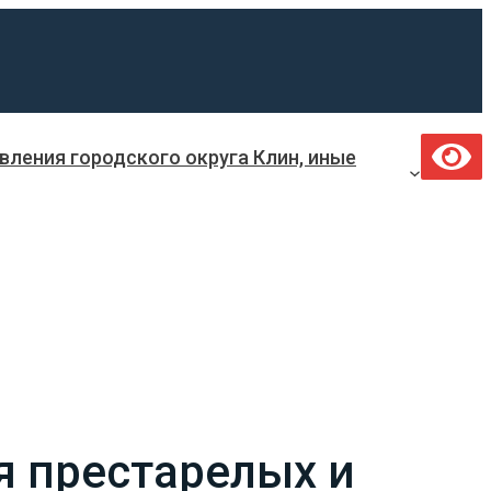
ления городского округа Клин, иные
я престарелых и