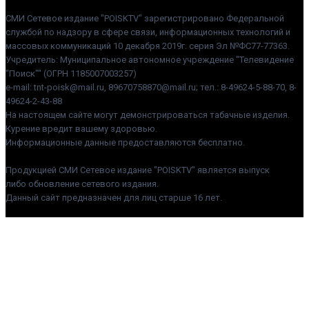
СМИ Сетевое издание "POISKTV" зарегистрировано Федеральной
службой по надзору в сфере связи, информационных технологий и
массовых коммуникаций 10 декабря 2019г. серия Эл №ФС77-77363.
Учредитель: Муниципальное автономное учреждение "Телевидение
"Поиск"" (ОГРН 1185007003257)
e-mail: tnt-poisk@mail.ru, 89670758870@mail.ru; тел.: 8-49624-5-88-70, 8-
49624-2-43-88
На настоящем сайте могут демонстрироваться табачные изделия.
Курение вредит вашему здоровью.
Информационные данные предоставляются бесплатно.
Продукцией СМИ Сетевое издание "POISKTV" является выпуск
либо обновление сетевого издания.
Данный сайт предназначен для лиц старше 16 лет.