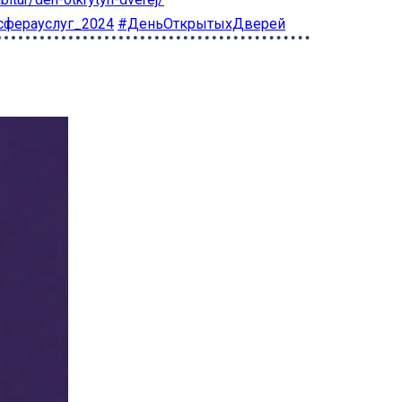
сферауслуг_2024
#ДеньОткрытыхДверей