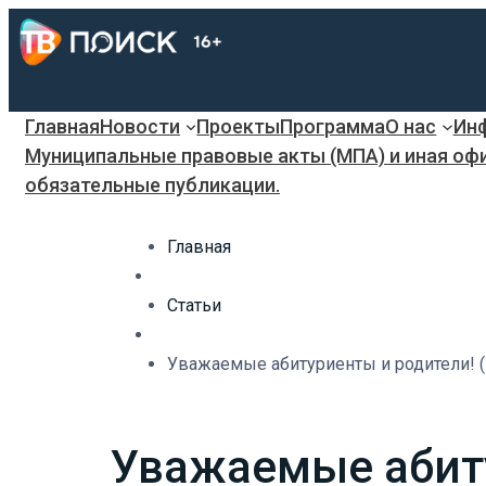
Главная
Новости
Проекты
Программа
О нас
Инф
Муниципальные правовые акты (МПА) и иная оф
обязательные публикации.
Главная
Статьи
Уважаемые абитуриенты и родители! (
Уважаемые абиту