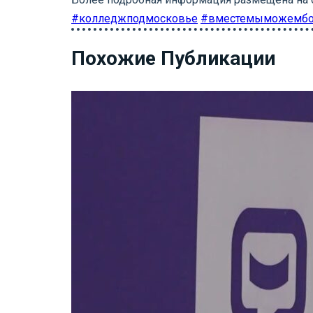
#колледжподмосковье
#вместемыможемб
Похожие Публикации