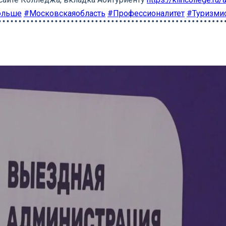
ольше
#Московскаяобласть
#Профессионалитет
#Туризми