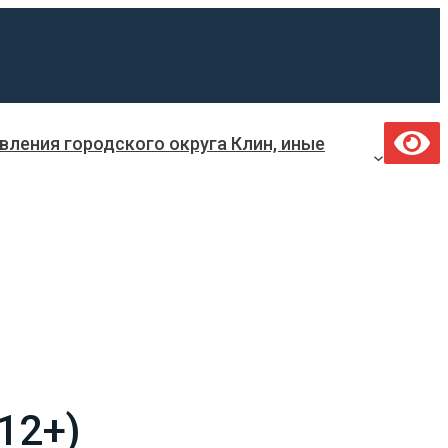
ления городского округа Клин, иные
12+)