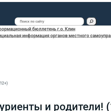
Поиск
ормационный бюллетень г.о. Клин
ициальная информация органов местного самоуправ
12+)
риенты и родители! (