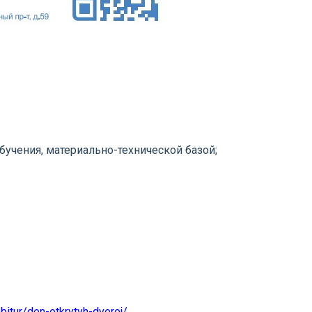
учения, материально-технической базой;
abitur/den-otkrytyh-dverej/