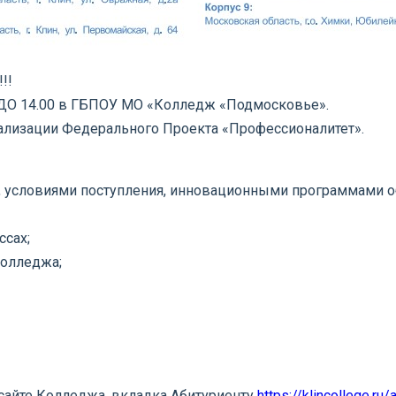
!!
0 ДО 14.00 в ГБПОУ МО «Колледж «Подмосковье».
ализации Федерального Проекта «Профессионалитет».
 условиями поступления, инновационными программами об
ссах;
колледжа;
сайте Колледжа, вкладка Абитуриенту
https://klincollege.ru/