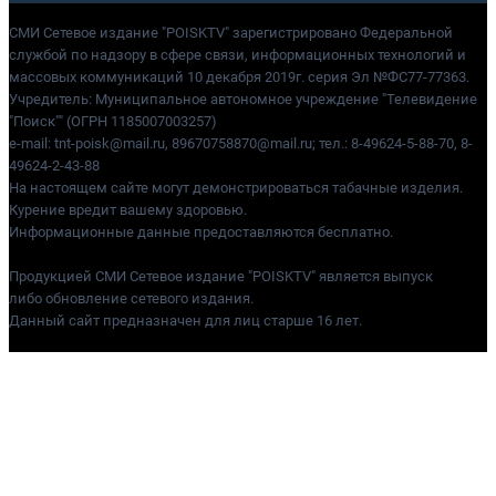
СМИ Сетевое издание "POISKTV" зарегистрировано Федеральной
службой по надзору в сфере связи, информационных технологий и
массовых коммуникаций 10 декабря 2019г. серия Эл №ФС77-77363.
Учредитель: Муниципальное автономное учреждение "Телевидение
"Поиск"" (ОГРН 1185007003257)
e-mail: tnt-poisk@mail.ru, 89670758870@mail.ru; тел.: 8-49624-5-88-70, 8-
49624-2-43-88
На настоящем сайте могут демонстрироваться табачные изделия.
Курение вредит вашему здоровью.
Информационные данные предоставляются бесплатно.
Продукцией СМИ Сетевое издание "POISKTV" является выпуск
либо обновление сетевого издания.
Данный сайт предназначен для лиц старше 16 лет.