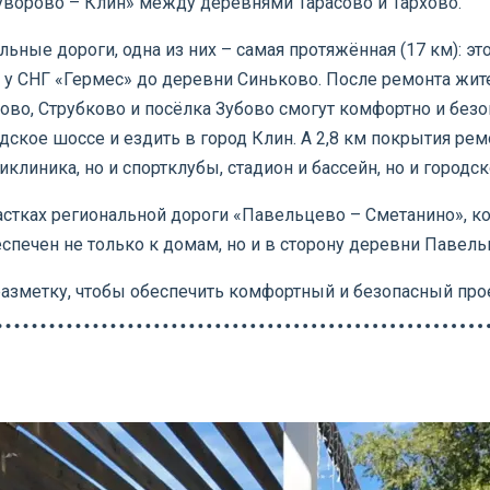
уворово – Клин» между деревнями Тарасово и Тархово.
ные дороги, одна из них – самая протяжённая (17 км): эт
у СНГ «Гермес» до деревни Синьково. После ремонта жите
ново, Струбково и посёлка Зубово смогут комфортно и б
дское шоссе и ездить в город Клин. А 2,8 км покрытия ре
линика, но и спортклубы, стадион и бассейн, но и городс
частках региональной дороги «Павельцево – Сметанино», к
печен не только к домам, но и в сторону деревни Павель
 разметку, чтобы обеспечить комфортный и безопасный про