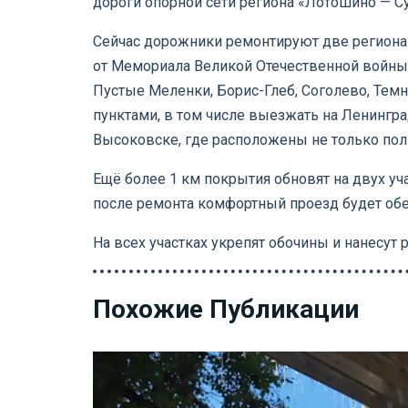
дороги опорной сети региона «Лотошино — С
Сейчас дорожники ремонтируют две региональ
от Мемориала Великой Отечественной войны 
Пустые Меленки, Борис-Глеб, Соголево, Тем
пунктами, в том числе выезжать на Ленингра
Высоковске, где расположены не только полик
Ещё более 1 км покрытия обновят на двух у
после ремонта комфортный проезд будет обес
На всех участках укрепят обочины и нанесут
Похожие Публикации