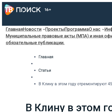
Главная
Новости
Проекты
Программа
О нас
Инф
Муниципальные правовые акты (МПА) и иная оф
обязательные публикации.
Главная
Статьи
В Клину в этом году отремонтируют 4
В Клину в этом 