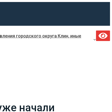
ления городского округа Клин, иные
уже начали