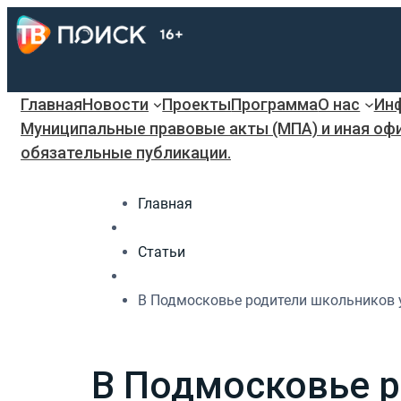
Главная
Новости
Проекты
Программа
О нас
Инф
Муниципальные правовые акты (МПА) и иная оф
обязательные публикации.
Главная
Статьи
В Подмосковье родители школьников 
В Подмосковье р