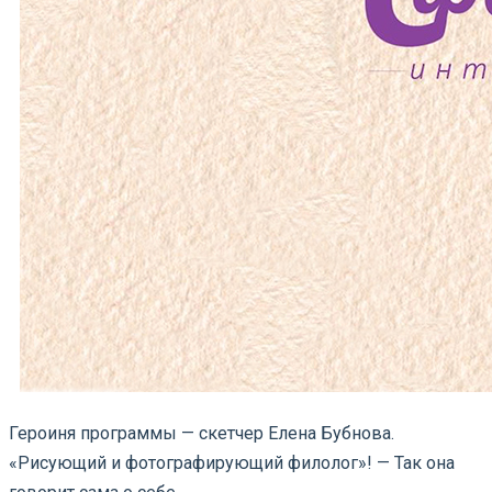
Героиня программы — скетчер Елена Бубнова.
«Рисующий и фотографирующий филолог»! — Так она