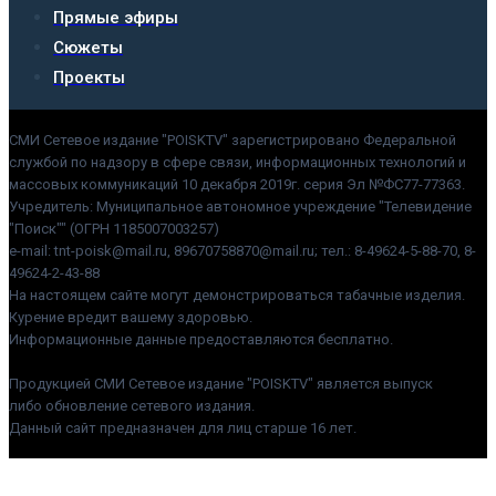
Прямые эфиры
Сюжеты
Проекты
СМИ Сетевое издание "POISKTV" зарегистрировано Федеральной
службой по надзору в сфере связи, информационных технологий и
массовых коммуникаций 10 декабря 2019г. серия Эл №ФС77-77363.
Учредитель: Муниципальное автономное учреждение "Телевидение
"Поиск"" (ОГРН 1185007003257)
e-mail: tnt-poisk@mail.ru, 89670758870@mail.ru; тел.: 8-49624-5-88-70, 8-
49624-2-43-88
На настоящем сайте могут демонстрироваться табачные изделия.
Курение вредит вашему здоровью.
Информационные данные предоставляются бесплатно.
Продукцией СМИ Сетевое издание "POISKTV" является выпуск
либо обновление сетевого издания.
Данный сайт предназначен для лиц старше 16 лет.