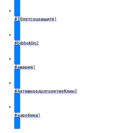
#30летсоцзащите
1
#biblioklin
2
#авария
1
#АктивноедолголетиеКлин
3
#аэробика
1