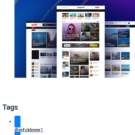
Tags
@mfcklinmr
1